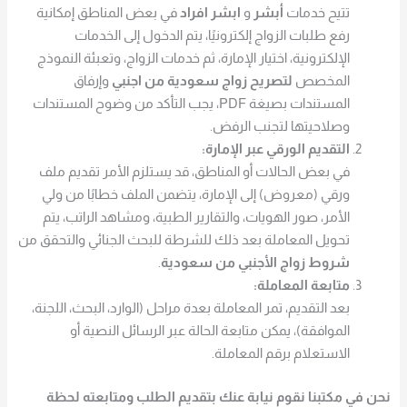
تتيح خدمات
أبشر
و
ابشر افراد
في بعض المناطق إمكانية
رفع طلبات الزواج إلكترونيًا، يتم الدخول إلى الخدمات
الإلكترونية، اختيار الإمارة، ثم خدمات الزواج، وتعبئة النموذج
المخصص
ل
تصريح
زواج سعودية من اجنبي
وإرفاق
المستندات بصيغة PDF، يجب التأكد من وضوح المستندات
وصلاحيتها لتجنب الرفض.
التقديم الورقي عبر الإمارة:
في بعض الحالات أو المناطق، قد يستلزم الأمر تقديم ملف
ورقي (معروض) إلى الإمارة، يتضمن الملف خطابًا من ولي
الأمر، صور الهويات، والتقارير الطبية، ومشاهد الراتب، يتم
تحويل المعاملة بعد ذلك للشرطة للبحث الجنائي والتحقق من
شروط زواج الأجنبي من سعودية
.
متابعة المعاملة:
بعد التقديم، تمر المعاملة بعدة مراحل (الوارد، البحث، اللجنة،
الموافقة)، يمكن متابعة الحالة عبر الرسائل النصية أو
الاستعلام برقم المعاملة.
نحن في مكتبنا نقوم نيابة عنك بتقديم الطلب ومتابعته لحظة