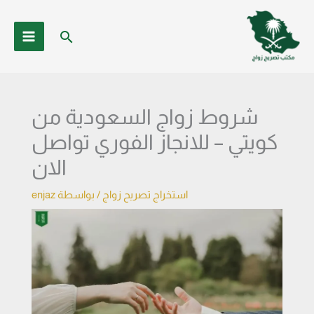
خطي
لى
البحث
لمحتوى
شروط زواج السعودية من
كويتي – للانجاز الفوري تواصل
الان
استخراج تصريح زواج
/ بواسطة
enjaz