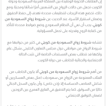
إن العلاقات الأخوية الوطيدة بين المملكة العربية السعودية ودولة
الكويت تجعل من حالات الزواج بين الشعبين أمرًا شائعًا ومحببًا، ومع
ذلك، تخضع هذه الزيجات لتنظيمات محددة تهدف إلى حفظ الحقوق
وضمان استقرار الأسرة، عند الحديث عن
شروط زواج السعودية من
كويتي
، يجب أن نعي أن النظام السعودي وضع ضوابط محددة للتأكد
من كفاءة الزوج وقدرته على تحمل المسؤولية.
تتشابه
شروط زواج السعودية من كويتي
في كثير من جوانبها مع
شروط الزواج من مواطني دول مجلس التعاون الخليجي بشكل عام،
ولكنها قد تتطلب بعض المستندات الخاصة التي تثبت الحالة
الاجتماعية والجنائية للخاطب من دولة الكويت.
من أهم
شروط زواج السعودية من كويتي
ألا يكون الخاطب من
الفئات الممنوعة من الزواج من سعوديات (مثل بعض العسكريين أو
شاغلي المناصب الحساسة إلا بإذن خاص)، وأن يكون السجل الجنائي
خاليًا من السوابق،
كما يتم التدقيق في الفارق العمري بين الزوجين
لضمان التوافق الاجتماعي.