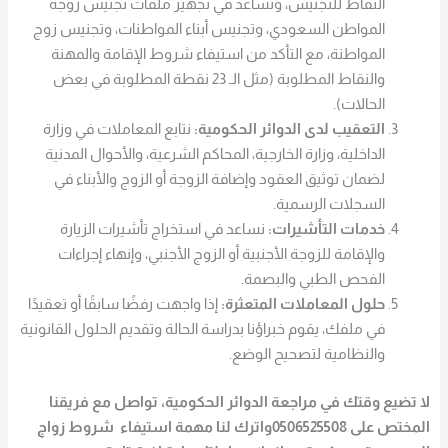
النقاط للتجنيس، ونساعد في تجهيز ملفات تجنيس زوجة
المواطن السعودي، وتجنيس أبناء المواطنات، وتجنيس زوج
المواطنة، مع التأكد من استيفاء شروط الإقامة والمهنة
والنقاط المطلوبة (مثل الـ 23 نقطة المطلوبة في بعض
الحالات).
التعقيب لدى الدوائر الحكومية:
نتابع المعاملات في وزارة
الداخلية، وزارة الخارجية، المحاكم الشرعية، والأحوال المدنية
لضمان توثيق العقود وإضافة الزوجة أو الزوج والأبناء في
السجلات الرسمية.
خدمات التأشيرات:
نساعد في استخراج تأشيرات الزيارة
والإقامة للزوجة الأجنبية أو الزوج الأجنبي، وإنهاء إجراءات
الفحص الطبي والبصمة.
حلول المعاملات المتعثرة:
إذا واجهت رفضًا سابقًا أو تعقيدًا
في ملفك، يقوم خبراؤنا بدراسة الحالة وتقديم الحلول القانونية
والنظامية لتصحيح الوضع.
لا تضيع وقتك في مراجعة الدوائر الحكومية، تواصل مع فريقنا
المختص على 0506525508واترك لنا مهمة استيفاء شروط زواج