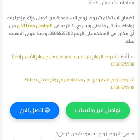
معاملات التجنيس لاحقًا.
لضمان استيفاء شروط زواج السعودية من كويتي وإتمام إجراءات
زواجك بشكل قانوني وسريع، لا تتردد في
التواصل معنا الآن
من
أي مكان في المملكة
على الرقم 0506525508، ودعنا نتولى المهمة
عنك.
اقرأ أيضًا:
شروط الزواج من غير سعودية|تصاريح زواج الأسرع إنجازًا
0506525508
شروط زواج السعودي من يمنية|تصاريح زواج تعتني بطلبك
0506525508
تواصل عبر واتساب
🔵
اتصل الآن
ما هي شروط زواج السعودية من كويتي؟