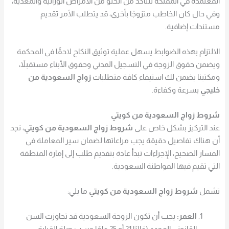
المعتمدة في المملكة للتأكد من الخلو من الأمراض الوراثية والمعدية،
وفي حال كان الخاطب متزوجًا بأخرى، قد يتطلب الأمر تقديم
مستندات إضافية.
الالتزام بهذه الضوابط يسهل عملية توثيق النكاح لاحقًا في المحكمة
ويضمن حقوق الزوجة في التسجيل المدني وحقوق الأبناء مستقبلاً،
ومكتبنا يضمن لك استيفاء كافة متطلبات
زواج السعودية من
خليجي
بسرعة وكفاءة.
شروط زواج السعودية من كويتي
عند التركيز بشكل خاص على
شروط زواج السعودية من كويتي
، نجد
أن هناك تفاصيل دقيقة يجب مراعاتها لضمان سير المعاملة في
المسار الصحيح، الإجراءات تبدأ عادة بتقديم طلب إلى إمارة المنطقة
التي تقيم فيها المواطنة السعودية.
تشمل
شروط زواج السعودية من كويتي
ما يلي:
العمر:
يجب أن تكون الزوجة السعودية قد تجاوزت السن
القانوني المحدد (غالبًا 21 أو 25 عامًا حسب صلة القرابة