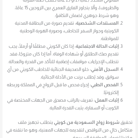
والظروف)، وألا يتجاوز الفارق العمري بين الزوجين 15 عامًا،
وهو شرط جوهري لضمان التكافؤ.
المستندات الشخصية:
تقديم صورة من البطاقة المدنية
الكويتية وجواز السفر للخاطب، وصورة الهوية الوطنية
للمواطنة.
إثبات الحالة الاجتماعية:
إذا كان الكويتي مطلقًا أو أرملًا، يجب
تقديم صك الطلاق أو شهادة الوفاة. أما إذا كان متزوجًا، فقد
تتطلب الإجراءات موافقات إضافية للتأكد من القدرة والعدالة.
السجل الأمني:
خلو الصحيفة الجنائية للخاطب الكويتي من أي
سوابق، وقد يُطلب برنت من الأدلة الجنائية.
الفحص الطبي:
إجراء فحص ما قبل الزواج في المملكة وربطه
إلكترونيًا.
إثبات العمل:
تعريف بالراتب مصدق من الجهات المختصة في
الكويت أو السفارة، يثبت القدرة المالية.
تحقيق
شروط زواج السعودية من كويتي
يتطلب تجهيز ملف
متكامل خالٍ من النواقص لتقديمه للجهات المعنية، وهو ما نتقنه في
مكتبنا لضمان الموافقة السريعة.