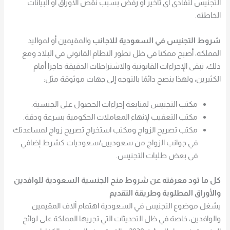
التجنيس لتفادي أي تأخير أو رفض بسبب نقص الأوراق أو البيانات
الخاطئة.
شروط التجنيس في السعودية للاجانب
والمقيمين أو لمواليد
المملكة، أصبح ممكنا في ظل تطور النظام القانوني في البلاد ومع
ذلك، تبقى الإجراءات القانونية والاشتراطات الدقيقة حاجزا أمام
الكثيرين، ولهذا ينصح دائمًا بالتوجه إلى جهات موثوقة مثل:
مكتب التجنيس لمتابعة إجراءات الحصول على الجنسية.
مكتب التعقيب لإنهاء المعاملات الحكومية بسرعة ودقة.
مكتب تصريح الزواج ومكتب استخراج تصريح زواج لمساعدتك
في جوانب الزواج من سعوديين/سعوديات كشرط إضافي
في بعض طلبات التجنيس.
كل ما تود معرفته عن شروط منح الجنسية السعودية للوافدين
والأوراق المطلوبة وطريقة التقديم
يشغل موضوع التجنيس في السعودية اهتمام آلاف المقيمين
والوافدين، خاصة في ظل التحديثات التي تجريها المملكة على لوائح