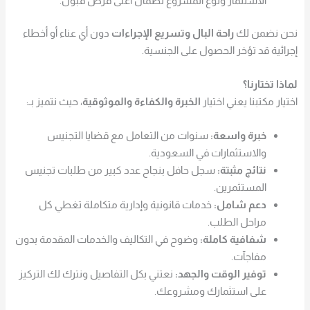
الاستثمار ونوع المشروع لضمان أعلى فرص قبول.
نحن نضمن لك
راحة البال وتسريع الإجراءات
دون أي عناء أو أخطاء
إجرائية قد تؤخر الحصول على الجنسية.
لماذا تختارنا؟
اختيار مكتبنا يعني اختيار
الخبرة والكفاءة والموثوقية
، حيث نتميز بـ:
خبرة واسعة:
سنوات من التعامل مع قضايا التجنيس
والاستثمارات في السعودية.
نتائج مثبتة:
سجل حافل بنجاح عدد كبير من طلبات تجنيس
المستثمرين.
دعم شامل:
خدمات قانونية وإدارية متكاملة تغطي كل
مراحل الطلب.
شفافية كاملة:
وضوح في التكاليف والخدمات المقدمة بدون
مفاجآت.
توفير الوقت والجهد:
نعتني بكل التفاصيل ونترك لك التركيز
على استثمارك ومشروعك.