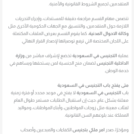
المتقدمين لجميع الشروط القانونية والأمنية.
تتضمن مهام القسم مراجعة دقيقة للمستندات، وإجراء التحريات
اللازمة حول المتقدمين، والتنسيق مع الجهات الحكومية الأخرى مثل
وكالة الاحوال المدنية
،
كما يقوم القسم بعرض الملفات المكتملة
على اللجان المختصة التي ترفع توصياتها لإصدار القرار النهائي.
عملية
التجنيس في السعودية
تخضع لإشراف مباشر من
وزارة
الداخلية التجنيس
لضمان منح الجنسية لمن يستحقها ويساهم في
خدمة الوطن.
متى يفتح باب التجنيس في السعودية
باب
التجنيس في السعودية
لا يفتح في موعد محدد أو فترة زمنية
معلنة بشكل عام، حيث إن استقبال الطلبات مستمر طوال العام
لفئات معينة مثل زوجات المواطنين، وأبناء المواطنات، ومواليد
المملكة عند بلوغهم السن القانونية.
ومؤخرًا، صدر
امر ملكي بتجنيس
الكفاءات والمبدعين وأصحاب