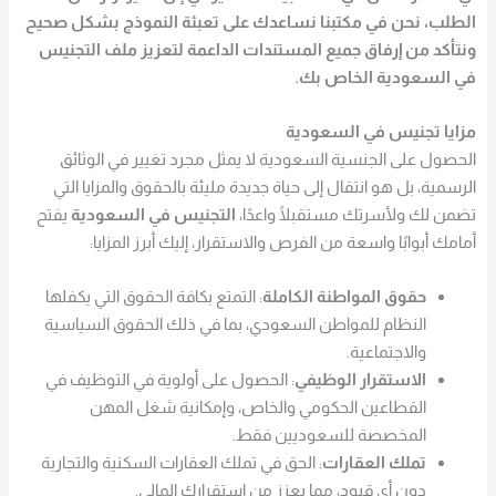
الطلب، نحن في مكتبنا نساعدك على تعبئة النموذج بشكل صحيح
ونتأكد من إرفاق جميع المستندات الداعمة لتعزيز ملف
التجنيس
في السعودية
الخاص بك.
مزايا تجنيس في السعودية
الحصول على الجنسية السعودية لا يمثل مجرد تغيير في الوثائق
الرسمية، بل هو انتقال إلى حياة جديدة مليئة بالحقوق والمزايا التي
تضمن لك ولأسرتك مستقبلًا واعدًا،
التجنيس في السعودية
يفتح
أمامك أبوابًا واسعة من الفرص والاستقرار، إليك أبرز المزايا:
حقوق المواطنة الكاملة
: التمتع بكافة الحقوق التي يكفلها
النظام للمواطن السعودي، بما في ذلك الحقوق السياسية
والاجتماعية.
الاستقرار الوظيفي
: الحصول على أولوية في التوظيف في
القطاعين الحكومي والخاص، وإمكانية شغل المهن
المخصصة للسعوديين فقط.
تملك العقارات
: الحق في تملك العقارات السكنية والتجارية
دون أي قيود، مما يعزز من استقرارك المالي.