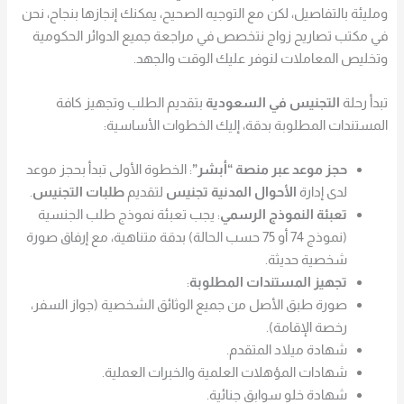
ومليئة بالتفاصيل، لكن مع التوجيه الصحيح، يمكنك إنجازها بنجاح، نحن
في مكتب تصاريح زواج نتخصص في مراجعة جميع الدوائر الحكومية
وتخليص المعاملات لنوفر عليك الوقت والجهد.
تبدأ رحلة
التجنيس في السعودية
بتقديم الطلب وتجهيز كافة
المستندات المطلوبة بدقة، إليك الخطوات الأساسية:
حجز موعد عبر منصة “أبشر”
: الخطوة الأولى تبدأ بحجز موعد
لدى إدارة
الأحوال المدنية تجنيس
لتقديم
طلبات التجنيس
.
تعبئة النموذج الرسمي
: يجب تعبئة نموذج طلب الجنسية
(نموذج 74 أو 75 حسب الحالة) بدقة متناهية، مع إرفاق صورة
شخصية حديثة.
تجهيز المستندات المطلوبة
:
صورة طبق الأصل من جميع الوثائق الشخصية (جواز السفر،
رخصة الإقامة).
شهادة ميلاد المتقدم.
شهادات المؤهلات العلمية والخبرات العملية.
شهادة خلو سوابق جنائية.