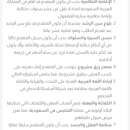
الإقامة النظامية
: يجب أن يكون المتقدم قد أقام في المملكة
العربية السعودية لمدة لا تقل عن عشر سنوات متتالية
بإقامة نظامية سارية المفعول.
بلوغ سن الرشد
: يشترط أن يكون المتقدم قد بلغ سن الرشد
عند تقديم الطلب، وهو ثمانية عشر عامًا.
حسن السيرة والسلوك
: يجب أن يكون سجل المتقدم خاليًا
من أي أحكام جنائية أو قضايا مخلة بالشرف والأمانة، وألا يكون
قد حُكم عليه بالسجن لمدة تزيد عن ستة أشهر في جريمة
أخلاقية.
مصدر رزق مشروع
: يتوجب على المتقدم إثبات قدرته على
كسب العيش بطرق مشروعة، مما يضمن استقراره المالي.
إجادة اللغة العربية
: القدرة على التحدث والقراءة والكتابة
باللغة العربية بطلاقة تعد شرطًا أساسيًا للاندماج في
المجتمع.
الكفاءة والمهنة
: يُمنح أصحاب المهن والكفاءات التي تحتاجها
البلاد أولوية في عملية
التجنيس في السعودية
، مما يعزز
فرص قبول طلباتهم.
سلامة العقل والجسد
: يجب أن يكون المتقدم سليمًا عقليًا