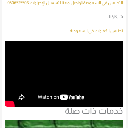
التجنيس في السعودية|تواصل معنا لتسهيل الإجراءات 0506525508
شركاؤنا :
تجنيس الكفاءات في السعودية
خدمات ذات صلة