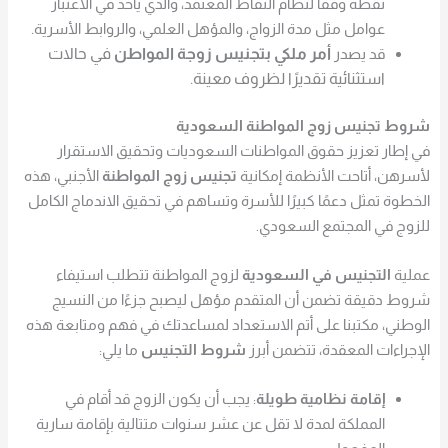
نقطة وفقًا لنظام النقاط المعتمد، والذي يأخذ في الاعتبار
عوامل مثل مدة الزواج، والمؤهل العلمي، والروابط الأسرية.
قد يصدر
أمر ملكي بتجنيس زوجة المواطن
في حالات
استثنائية تقديرًا لظروف معينة.
شروط تجنيس زوج المواطنة السعودية
في إطار تعزيز حقوق المواطنات السعوديات وتحقيق الاستقرار
لأسرهن، أتاحت الأنظمة إمكانية
تجنيس زوج المواطنة
الأجنبي،
هذه
الخطوة تمثل دعمًا كبيرًا للأسرة وتساهم في تحقيق الاندماج الكامل
للزوج في المجتمع السعودي.
عملية
التجنيس في السعودية
لزوج المواطنة تتطلب استيفاء
شروط دقيقة تضمن أن المتقدم مؤهل ليصبح جزءًا من النسيج
الوطني، مكتبنا على أتم الاستعداد لمساعدتك في فهم ومتابعة هذه
الإجراءات المعقدة، تتضمن أبرز
شروط التجنيس
ما يلي:
إقامة نظامية طويلة
: يجب أن يكون الزوج قد أقام في
المملكة لمدة لا تقل عن عشر سنوات متتالية بإقامة سارية