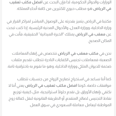
الوزارات والدوائر الحكومية، لذا فإن البحث عن
افضل مكتب تعقيب
في الرياض
هو مطلب حيوي للكثيرين من كافة أنحاء المملكة.
مكتبنا في الرياض يتميز بقدرته على الوصول المباشر لمراكز القرار في
وزارة الداخلية، ووزارة العدل، والأحوال المدنية الرئيسية. إذا كنت تبحث
عن
معقب في الرياض
يمتلك “الخبرة الميدانية” الحقيقية، فأنت في
المكان الصحيح.
نحن في
مكتب معقب في الرياض
نتخصص في إنهاء المعاملات
الصعبة؛ فمعاملات تجنيس الكفاءات النادرة تتطلب تقديم ملفات
ضخمة للديوان الملكي ووزارة الداخلية، وهو ما نقوم به باحترافية تامة.
كما أننا نساعد في استخراج تصاريح الزواج من جنسيات تتطلب
موافقات خاصة، كوننا
افضل مكتب تعقيب في الرياض
يعني أننا لا
نكتفي بإنهاء الأوراق، بل نقدم حلولًا استراتيجية، مثل كيفية توزيع
نقاط التجنيس لصالح المتقدم، أو الطريقة القانونية لنقل كفالة زوج
المواطنة ليعامل معاملة السعودي في سوق العمل.