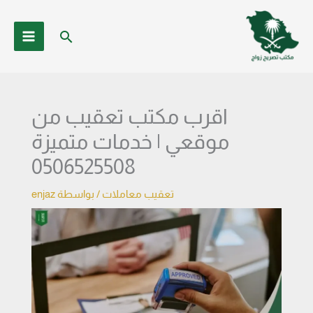
خطي
لى
البحث
لمحتوى
اقرب مكتب تعقيب من
موقعي | خدمات متميزة
0506525508
تعقيب معاملات
/ بواسطة
enjaz