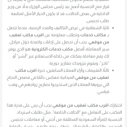
قرار منح الجنسية أصبح بيد رئيس مجلس الوزراء بدلاً من وزير
الداخلية في بعض الحالات، قد لا يكون الخيار الأمثل لمتابعة
طلب تجنيس.
ثانيًا، الشفافية في عرض التكاليف والمدد الزمنية، عندما تتصل
بـ
مكاتب خدمات
وتطلب معلومة عن
اقرب مكتب تعقيب
من موقعي
، يجب أن تحصل على إجابات واضحة حول مراحل
سير المعاملة، أفضل
مكتب خدمات الكترونية
هو الذي يوفر
لك رقم معاملة يمكنك من خلاله الاستعلام عبر “أبشر” أو
“ناجز”، ويقوم بتزويدك بتقارير دورية.
ثالثًا، التقييمات وآراء العملاء السابقين، خبرة
اقرب مكتب
تعقيب من موقعي
الميدانية تنعكس دائمًا في قصص النجاح
التي يرويها العملاء الذين استخرجوا تصاريح زواجهم في وقت
قياسي.
اختيارك
اقرب مكتب تعقيب من موقعي
يجب أن يبنى على قدرة هذا
المكتب على التعامل مع “الحالات الخاصة”، مثل طلبات استرداد
الجنسية للمرأة السعودية المطلقة من أجنبي، أو معاملات تجنيس
المبدعين والكفاءات النادرة التي تتطلب دقة عالية في حساب النقاط.