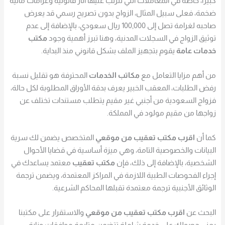
كبيرًا، خاصة في المعاملات التي تترتب عليها آثار قانونية وغرامات مالية
ضخمة، فعلى سبيل المثال، الزواج بدون تصريح رسمي قد يعرض
صاحبه لغرامة تصل إلى 100,000 ريال سعودي، بالإضافة إلى عدم
توثيق الزواج في السجلات المدنية، وهنا تبرز أهمية وجود
مكتب
خدمات عامة
يقوم بتجهيز الملف بشكل قانوني منذ البداية.
من أهم مزايا التعامل مع
مكاتب الخدمات
المحترفة هو تقليل نسبة
رفض الطلبات، المعقب الخبير يعرف بدقة الأوراق المطلوبة لكل حالة،
فزواج السعودية من أجنبي غير مقيم يتطلب مستندات تختلف عن
زواجها من مقيم مولود في المملكة.
كما أن
اقرب مكتب تعقيب من موقعي
المتخصص يضمن لك سرية
البيانات والخصوصية التامة، وهي ميزة أساسية في قضايا الأحوال
الشخصية، بالإضافة إلى ذلك، فإن
مكتب تعقيب
معتمد يساعدك في
إجراء الفحوصات الطبية اللازمة في المراكز المعتمدة، ويضمن ترجمة
الوثائق الأجنبية ترجمة معتمدة تقبلها المحاكم الشرعية.
البحث عن
اقرب مكتب تعقيب من موقعي
والاستقرار على مكتبنا
يعني حصولك على خدمة شاملة تتضمن متابعة موافقات وزارة