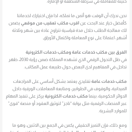
حثيثة للمعاملة في شرطة المنطقة أو الإمارة.
نحن ندرك أن الوقت هو أثمن ما تملكه، لذا فإن اختيارك لخدماتنا
كأفضل خيار عند البحث عن
اقرب مكتب تعقيب من موقعي
يضمن
لك معالجة الطلب خلال مدة قياسية تتراوح عادة بين شهر وثلاثة
أشهر، اعتمادًا على نوع المعاملة واكتمال الأوراق.
الفرق بين مكتب خدمات عامة ومكتب خدمات الكترونية
في ظل التحول الرقمي الذي تشهده المملكة ضمن رؤية 2030، ظهر
تداخل في المفاهيم لدى البعض حول طبيعة عمل المكاتب.
مكتب خدمات عامة
تقليدي يعتمد بشكل أساسي على المراجعات
الميدانية، والوقوف في الطوابير، ومتابعة المعاملات الورقية داخل
الدوائر الحكومية، بينما
مكتب خدمات الكترونية
يركز على تنفيذ المهام
عبر المنصات الرقمية مثل بوابة “ناجز” لتوثيق العقود أو منصة “قوى”
للموارد البشرية.
ومع ذلك، فإن التميز الحقيقي يكمن في الجمع بين الاثنين، وهو ما