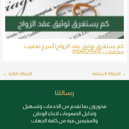
كم يستغرق توثيق عقد الزواج| أسرع تعقيب
معاملات 0506525508
→
المقالة السابقة
المقالة التالية
←
رسالتنا
فخورون بما نقدم من الخدمات وتسهيل
وتذليل الصعوبات لابناء الوطن
والمقيمين فيه من كافة الجهات