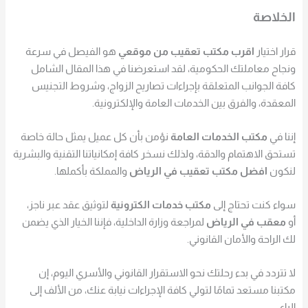
الخلاصة
قرار اختيار
اقرب مكتب تعقيب من موقعي
هو الفيصل في سرعة
ونجاح معاملتك الحكومية، لقد استعرضنا في هذا المقال الشامل
كافة الجوانب المتعلقة بإجراءات تصاريح الزواج، وشروط التجنيس
المعقدة، والفرق بين الخدمات العامة والإلكترونية.
إننا في
مكتب الخدمات العامة
نؤمن بأن كل عميل يمثل حالة خاصة
تستحق الاهتمام والدقة، ولذلك نسخر كافة إمكانياتنا التقنية والبشرية
لنكون
افضل مكتب تعقيب في الرياض
والمملكة بأكملها.
سواء كنت تحتاج إلى
مكتب خدمات الكترونية
لتوثيق عقد عبر ناجز،
أو
معقب في الرياض
لمراجعة وزارة الداخلية، فإننا الخيار الذي يضمن
لك الراحة والأمان القانوني.
لا تتردد في بدء رحلتك نحو الاستقرار القانوني والأسري اليوم، إن
مكتبنا مستعد تمامًا لتولي كافة الإجراءات نيابة عنك، من الألف إلى
الياء.