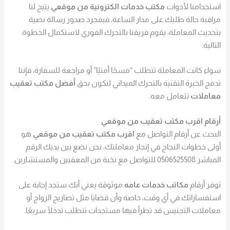
استخدامنا لأدوات
مكتب خدمات الكترونية من موقعي
يتيح لنا
مراقبة حالة طلبك على مدار الساعة، فبمجرد صدور رسالة نصية
بتحديث المعاملة، يقوم فريقنا بالتحرك الفوري لاستكمال الخطوة
التالية.
سواء كانت المعاملة تتطلب “مسحًا أمنيًا” أو مراجعة للسفارة، فإننا
ندمج الخبرة التقنية بالتحرك الميداني لنكون بحق
أفضل مكتب تعقيب
معاملات
تتعامل معه.
أرقام اقرب مكتب تعقيب من موقعي
البحث عن أرقام التواصل مع
اقرب مكتب تعقيب من موقعي
هو
أولى خطوات النجاح في إنجاز معاملتك، نحن نضع بين يديك الرقم
المباشر 0506525508 للتواصل مع نخبة من المعقبين والمستشارين.
توفر أرقام
مكاتب خدمات عامه
موثوقة يعني أنك ستجد إجابة على
استفساراتك في أي وقت، خاصة وأن قضايا مثل تصاريح الزواج أو
معاملات التجنيس قد تطرأ فيها مستجدات تتطلب تدخلًا سريعًا.