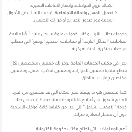
الكفالة لزوج المواطنة، وإصدار الإقامات المميزة.
تعديل المهن والحالة الاجتماعية:
تحديث البيانات في الأحوال
المدنية فور صدور التصاريح أو قرارات التجنيس.
وجودك بجانب
اقرب مكتب خدمات عامة
يسهل عليك أيضًا متابعة
معاملات “القبائل النازحة” أو معاملات “تصحيح الوضع” التي تتطلب
مراجعات متكررة للجنة المركزية.
نحن في
مكتب الخدمات العامة
نوفر لك معقبين متخصصين لكل
قطاع؛ فلدينا معقبين للجوازات، ومعقبين لمكتب العمل، ومعقبين
مختصين بإمارات المناطق.
هذا التخصص هو ما يجعلنا ننجز المهام التي قد تستغرق من الفرد
العادي شهورًا، في أسابيع قليلة وبدقة متناهية، لا تتردد في طلب
خدمة “التعقيب الشامل” التي ندير من خلالها كافة أوراقك الرسمية
دون أن تضطر لمغادرة منزلك.
أهم المعاملات التي تحتاج مكتب حكومة الكترونية