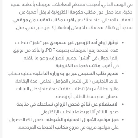
في الوقت الحالي، أصبحت معظم المعاملات مرتبطة بأنظمة تقنية
ذكية، مما جعل دور
مكتب حكومة الكترونية
لا يقل أهمية عن
المعقب الميداني، عند بحثك عن
اقرب مكتب تعقيب من موقعي
،
ستجد أن هناك معاملات لا يمكن إتمامها إلا عبر خبير تقني، مثل:
توثيق زواج أحد الزوجين غير سعودي عبر “ناجز”:
تتطلب
هذه الخدمة رفع المرفقات بصيغة PDF، والتأكد من توثيق
رقم الجوال في “أبشر” لجميع الأطراف، وهو ما نتقنه
في
أقرب مكتب خدمات الكترونية
.
تقديم طلب التجنيس عبر بوابة وزارة الداخلية:
عملية حساب
نقاط التجنيس (التي تشمل المؤهل العلمي، مدة الإقامة،
والروابط الأسرية) تتطلب دقة شديدة عند إدخال البيانات
لضمان عدم حفظ الطلب أو رفضه.
الاستعلام عن نتائج فحص الزواج:
نساعدك في متابعة
صدور النتائج آليًا وربطها بالطلب الإلكتروني.
حجز مواعيد الأحوال المدنية والشرطة:
نضمن لك الحصول
على مواعيد قريبة في فروع
مكاتب الخدمات
المزدحمة.