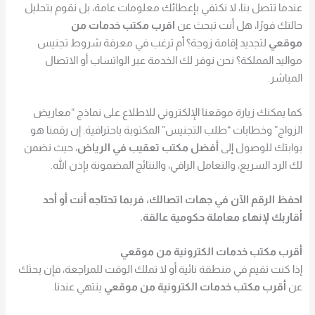
عندما تتصل بنا، لا نكتفي بإعطائك معلومات عامة، بل نقوم بتحليل
حالتك فورًا، هل أنت تبحث عن
اقرب مكتب خدمات من
موقعي
لتجديد إقامة زوجة؟ أم ترغب في معرفة شروط تجنيس
مواليد المملكة؟ نحن نوفر لك الخدمة عبر الواتساب أو الاتصال
المباشر.
كما يمكنك زيارة موقعنا الإلكتروني للاطلاع على نماذج “معاريض
الزواج” وخطابات “طلب التجنيس” المكتوبة باحترافية. إن رقمنا هو
بوابتك للوصول إلى
أفضل مكتب تعقيب في الرياض
، حيث نضمن
لك الرد السريع، والتعامل الراقي، والنتائج المضمونة بإذن الله.
احفظ الرقم الآن في جهات اتصالك، فربما تحتاجه أنت أو أحد
أقاربك لإنهاء معاملة حكومية عالقة.
أقرب مكتب خدمات الكترونية من موقعي
إذا كنت تقيم في منطقة نائية أو لا تملك الوقت للمراجعة، فإن بحثك
عن
أقرب مكتب خدمات الكترونية من موقعي
ينتهي عندنا.