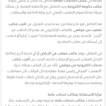
نقدمه في
مكتب الخدمات العامة
الخاص بنا، فنحن لا نكتفي بكوننا
مكتب حكومة الكترونية
يجيد التعامل مع الأنظمة الرقمية، بل نمتلك
فريقًا ميدانيًا يقوم بالتعقيب الفعلي لدى وزارة الداخلية والسفارات.
هذا التكامل هو ما يجعلنا نبرز عندما يبحث العميل عن
اقرب مكتب
تعقيب من موقعي
. فالمكتب الإلكتروني قد يقدم لك الطلب عبر
“أبشر”، لكنه قد يعجز عن متابعة المعاملة إذا “تعثرت” إداريًا أو احتاجت
إلى استثناء من صاحب الصلاحية.
في المقابل، يوفر
مكتب معقب في الرياض
أو أي مدينة أخرى إمكانية
التدخل المباشر لتسريع الإجراءات، لذا،عند البحث عن
أقرب مكتب
خدمات الكترونية من موقعي
، تأكد من أن المكتب يمتلك خبرة
“التعقيب” الميداني وليس فقط مهارة إدخال البيانات، لأن معاملات
مثل التجنيس أو استخراج تصريح زواج من الخارج تتطلب نفسًا طويلًا
ومتابعة شخصية لا توفرها المنصات الإلكترونية وحدها.
مزايا الاستعانة بمكاتب خدمات عامة
الاستعانة بـ
مكاتب خدمات عامه
محترفة توفر على المستفيد عناءً