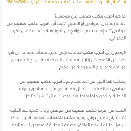
استخراج تأشيرات للمؤسسات | تعقيب معاملات فوري 0506525508
ما هو اقرب مكتب تعقيب من موقعي؟
عندما يتساءل المواطن أو المقيم: “كيف أجد
اقرب مكتب تعقيب من
موقعي
؟”، فإنه يبحث في الواقع عن الموثوقية والسرعة قبل القرب
الجغرافي.
الوصول إلى
أقرب مكتب خدمات
ليس مجرد مسألة مسافة، بل هو
بحث عن الكفاءة في إدارة المعاملات المعقدة مثل زواج السعودي
من أجنبية أو زواج السعودية من مقيم.
يتطلب هذا النوع من الخدمات وجود
اقرب مكتب تعقيب من
موقعي
يمتلك قنوات اتصال فعالة مع إمارات المناطق ووزارة
الداخلية، ويكون ملمًا بمتطلبات منصات مثل “أبشر” و”ناجز”.
البحث عن
اقرب مكتب تعقيب من موقعي
يزداد أهمية عند الحاجة
لاستخراج تصريح زواج، وجود
مكتب للخدمات العامة
بالقرب منك
يسهل عليك تسليم الوثائق الأصلية للمطابقة، ويضمن لك متابعة