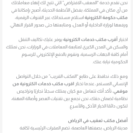
نحن نقدم خدمة “المعقب الافتراضي” التي تتيح لك إنهاء معاملاتك
من أي مكان في المملكة، بفضل الأنظمة الحديثة، أصبح بإمكاننا في
مكتب حكومة الكترونية
استلام مستنداتك عبر القنوات الرقمية،
ورفعها لوزارة الداخلية أو العدل، ومتابعتها حتى صدور القرار النهائي.
اختيار
أقرب مكتب خدمات الكترونية
يوفر عليك تكاليف التنقل
والسكن في المدن الكبرى لمتابعة المعاملات في الوزارات، نحن نمثلك
أمام كافة الجهات الرسمية، ونقوم بالدفع الإلكتروني للرسوم
الحكومية نيابة عنك.
ومع ذلك، نحافظ على طابع “المكتب القريب” من خلال التواصل
الإنساني المستمر، عندما تختار
اقرب مكتب خدمات الكترونية من
موقعي
، تأكد أنك تتعامل مع كيان يمتلك سجلًا تجاريًا وتراخيص
نظامية لضمان حقك، نحن نجمع بين تقنيات العصر وأصالة المهنة،
لنكون دائمًا الخيار الأذكى والأسرع.
أفضل مكتب تعقيب في الرياض
مدينة الرياض، بصفتها العاصمة، تضم المقرات الرئيسية لكافة