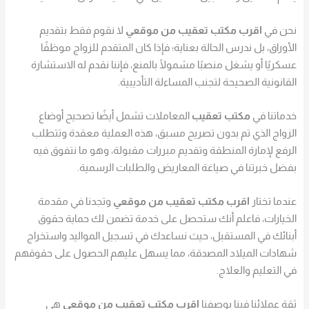
نحن في
اقرب مكتب تعقيب من موقعي
لا نقوم فقط بتقديم
الأوراق، بل ندرس الحالة بعناية؛ فإذا كان المتقدم للزواج موظفًا
عسكريًا أو يشغل منصبًا مشمولًا بالمنع، فإننا نقدم له الاستشارة
القانونية الصحيحة لتجنب المساءلة التأديبية.
خدماتنا في
مكتب تعقيب
المعاملات تشمل أيضًا تصحيح أوضاع
الزواج الذي تم بدون تصريح مسبق، هذه العملية معقدة وتتطلب
الرفع لإمارة المنطقة وتقديم مبررات مقبولة، وهو ما نتفوق فيه
بفضل خبرتنا في صياغة المعاريض والطلبات الرسمية.
عندما تختار
اقرب مكتب تعقيب من موقعي
وتجدنا في مقدمة
الخيارات، فاعلم أنك ستحصل على خدمة تضمن لك حماية حقوق
أبنائك في المستقبل، حيث نساعدك في تسجيل المواليد واستخراج
شهادات الميلاد المصدقة، مما يسهل عليهم الحصول على حقوقهم
في التعليم والعلاج.
ثقة عملائنا فينا بوصفنا
اقرب مكتب تعقيب من موقعي
هي