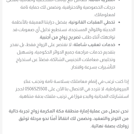
درجات الخصوصية والاحترافية، ونضمن لك حماية تامة
لمعلوماتك.
تخطي العقبات القانونية:
بفضل درايتنا العميقة بالأنظمة
الحديثة واللوائح المستجدة، نستطيع تذليل أي صعوبات قد
تواجهك أثناء طلب
تصريح زواج من أجنبية
.
خدمات تعقيب شاملة:
لا نقتصر على الزواج فقط، بل نفخر
بتقديم خدمات مراجعة جميع الدوائر الحكومية، وتسهيل
وتخليص معاملات التجنيس الشائكة، فضلًا عن استخراج
التأشيرات بسرعة واقتدار.
إذا كنت ترغب في إتمام معاملتك بسلاسة تامة وتجنب عناء
البيروقراطية، لا تتردد في الاتصال بنا الآن على 0506525508 لحجز
استشارتك المجانية والبدء فورًا في ترتيب ملفك بدقة متناهية.
نحن نجعل من عملية
إمارة منطقة مكة المكرمة زواج
تجربة خالية
من التوتر والتعقيد، ونضمن لك انتقالًا آمنًا نحو مرحلة توثيق
زواجك بصفة نهائية.