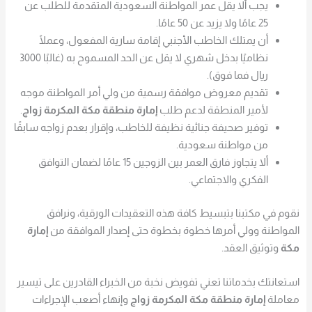
يجب ألا يقل عمر المواطنة السعودية المتقدمة للطلب عن
25 عامًا ولا يزيد عن 50 عامًا.
أن يمتلك الخاطب الأجنبي إقامة سارية المفعول، وعملًا
نظاميًا بدخل شهري لا يقل عن الحد المسموح به (غالبًا 3000
ريال فما فوق).
تقديم معروض موافقة رسمية من ولي أمر المواطنة موجه
لأمير المنطقة لدعم طلب
إمارة منطقة مكة المكرمة زواج
.
توفير صحيفة جنائية نظيفة للخاطب، وإقرار بعدم زواجه سابقًا
من مواطنة سعودية.
ألا يتجاوز فارق العمر بين الزوجين 15 عامًا لضمان التوافق
الفكري والاجتماعي.
نقوم في مكتبنا بتبسيط كافة هذه التعقيدات الورقية، ونرافق
المواطنة وولي أمرها خطوة بخطوة حتى إصدار الموافقة من
إمارة
مكة
وتوثيق العقد.
استعانتك بخدماتنا تعني تفويض نخبة من الخبراء القادرين على تيسير
معاملة
إمارة منطقة مكة المكرمة زواج
وإنهاء أصعب الإجراءات