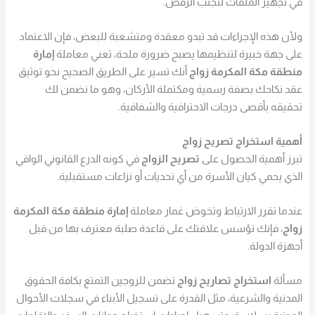
في تجهيز الملفات لتجنب الرفض.
ولأن هذه الإجراءات قد تبدو معقدة ومتشعبة للبعض، فإن الاعتماد
على جهة خبيرة لتنظيمها يصبح ضرورة ملحة، تعني معاملة
إمارة
منطقة مكة المكرمة زواج
أنك تسير على الطريق الصحيح نحو توثيق
عقد نكاحك بصفة رسمية ومكتملة الأركان، وهو ما نضمن لك
تحقيقه بأقصى درجات الاحترافية والشفافية.
أهمية استخراج تصريح زواج
تبرز أهمية الحصول على
تصريح الزواج
في كونه الدرع القانوني الواقي
الذي يحمي كيان الأسرة من أي تحديات أو نزاعات مستقبلية.
عندما تقرر الارتباط وتخوض غمار معاملة
إمارة منطقة مكة المكرمة
زواج
، فإنك تؤسس علاقتك على قاعدة صلبة معترف بها من قبل
أجهزة الدولة.
مسألة
استخراج تصاريح زواج
تضمن للزوجين التمتع بكافة الحقوق
المدنية والشرعية، مثل القدرة على تسجيل الأبناء في سجلات الأحوال