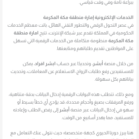
ببراعة تامة وفي وقت قياسي.
الخدمات الإلكترونية إمارة منطقة مكة المكرمة
في عصر التحول الرقمي والتطور التقني الهائل، باتت معظم الخدمات
الحكومية في المملكة تقدم عبر شبكة الإنترنت، تتيح
امارة منطقة
مكة المكرمة
منظومة متكاملة من الخدمات الرقمية التي تسهل
على المواطنين تقديم طلباتهم ومتابعتها.
من خلال منصة
أبشر
، وتحديدًا عبر حساب
ابشر افراد
، يمكن
للمستفيدين رفع طلبات الزواج، الاستعلام عن المعاملات، وتحديث
بياناتهم بكل سهولة.
ومع ذلك، تتطلب هذه البوابات الرقمية إدخال البيانات بدقة متناهية،
ورفع المرفقات بصيغ وأحجام محددة، قد يؤدي أي خطأ بسيط أو
سهو في إدخال البيانات عبر منصة
أبشر
إلى رفض الطلب وإعادته
للمستفيد، مما يهدر أسابيع من الوقت.
هنا يبرز دورنا الحيوي كجهة متخصصة؛ حيث نتولى عنك التعامل مع