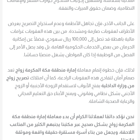
المدنية بسلاسة، وتسهيل إجراءات استخراج جوازات السفر والإقامات
النظامية، وضمان حقوق الميراث والنفقة.
على الجانب الآخر، فإن تجاهل الأنظمة وعدم استخراج التصريح يعرض
الأطراف لعقوبات صارمة ومشددة. من بين هذه العقوبات غرامات
مالية باهظة قد تصل إلى 100,000 ريال سعودي، فضلًا عن إمكانية
الحرمان من بعض الخدمات الحكومية الهامة، بل وقد يصل الأمر إلى
الفصل من الوظيفة إذا كان المواطن يشغل منصبًا حساسًا.
لذلك، فإن خطوة إتمام معاملة
إمارة منطقة مكة المكرمة زواج
تعد
صمام أمان لتفادي هذه العقوبات الرادعة، كما أن امتلاك
تصريح زواج
من وزارة الداخلية
يفتح الأبواب لاستقدام الزوجة الأجنبية أو الزوج
الأجنبي بشكل نظامي وقانوني، ويمنح الأبناء حق التعليم المجاني
والرعاية الصحية الشاملة.
نحن نؤكد دائمًا لعملائنا الكرام أن بدء معاملة
إمارة منطقة مكة
المكرمة زواج
بشكل صحيح عبر مكتبنا يجنبهم الكثير من المتاعب
اللاحقة، ويجعل من بناء أسرة مستقرة حقيقة واقعة وموثقة
قانونيًا.