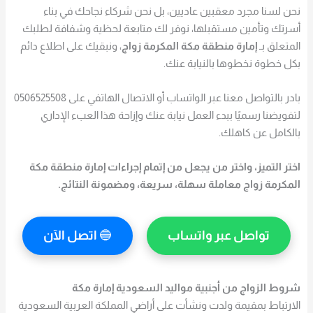
نحن لسنا مجرد معقبين عاديين، بل نحن شركاء نجاحك في بناء
أسرتك وتأمين مستقبلها، نوفر لك متابعة لحظية وشفافة لطلبك
المتعلق بـ
إمارة منطقة مكة المكرمة زواج
، ونبقيك على اطلاع دائم
بكل خطوة نخطوها بالنيابة عنك.
بادر بالتواصل معنا عبر الواتساب أو الاتصال الهاتفي على 0506525508
لتفويضنا رسميًا ببدء العمل نيابة عنك وإزاحة هذا العبء الإداري
بالكامل عن كاهلك.
اختر التميز، واختر من يجعل من إتمام إجراءات
إمارة منطقة مكة
المكرمة زواج
معاملة سهلة، سريعة، ومضمونة النتائج.
تواصل عبر واتساب
🔵
اتصل الآن
شروط الزواج من أجنبية مواليد السعودية إمارة مكة
الارتباط بمقيمة ولدت ونشأت على أراضي المملكة العربية السعودية