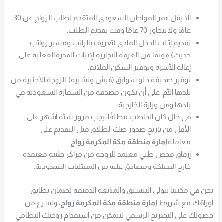
ألا يقل عمر المواطن السعودي المتقدم لطلب الزواج عن 30
عامًا ولا يتجاوز 70 عامًا وقت تقديم الطلب.
تقديم إثبات الدخل المادي (تعريف بالراتب ومسير رواتب
حديث) موثقًا من الغرفة التجارية لإثبات القدرة الفعلية على
إعالة الأسرة وتوفير السكن الملائم.
توفير صحيفة خلو سوابق (فيش وتشبيه) للزوجة الأجنبية من
بلدها الأم، على أن تكون مصدقة من السفارة السعودية في
بلدها ومن وزارة الخارجية.
في حال كان الخاطب مطلقًا، يجب مرور ستة أشهر على
الأقل من تاريخ صدور صك الطلاق قبل التقديم على
معاملة
إمارة منطقة مكة المكرمة زواج
.
إرفاق فحص طبي معتمد للزوجة من مراكز طبية معتمدة
خارج المملكة ومصادق عليه من الممثليات السعودية.
نحن في مكتبنا نتولى التنسيق والمتابعة الدقيقة لضمان تطابق
أوراقك مع شروط
إمارة منطقة مكة المكرمة زواج
، ونسرع من
حصولك على التصريح الرسمي لتتمكن من استقدام زوجتك النظامي