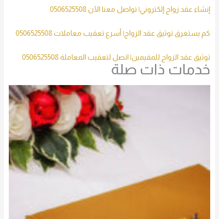
إنشاء عقد زواج إلكتروني| تواصل معنا الآن 0506525508
كم يستغرق توثيق عقد الزواج| أسرع تعقيب معاملات 0506525508
توثيق عقد الزواج للمقيمين| اتصل لتعقيب المعاملة 0506525508
خدمات ذات صلة