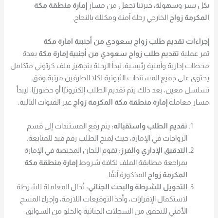
بكل يسر وسهولة، خبرتنا تجعل من مسار
إمارة منطقة مكة
المكرمة زواج
الخارجي رحلة آمنة ومكللة بالنجاح.
إجراءات تقديم طلب زواج سعودي من أجنبية امارة مكة
تمر عملية
تقديم طلب زواج سعودي من أجنبية إمارة مكة
بعدة
محطات إدارية وأمنية رئيسية، تبدأ الرحلة بتجهيز ملف كرتوني متكامل
يحتوي على جميع المستندات الثبوتية لكلا الطرفين مرتبة وفق
تسلسل معين، بعد ذلك يتم تقديم الطلب إلكترونيًا أو حضوريًا، ليبدأ
مسار معاملة
إمارة منطقة مكة المكرمة زواج
عبر القنوات التالية:
تقديم الطلب واستقباله:
يتم رفع المستندات إلى قسم
الزواجات في الإمارة، حيث يُمنح الطلب رقم قيد للمتابعة.
التدقيق الإداري والفرز:
تقوم اللجان المختصة في الإمارة
بمراجعة مطابقة الملف لكافة شروط
إمارة منطقة مكة
المكرمة زواج
المذكورة آنفًا.
التحويل للشرطة والبحث الجنائي:
تُحال المعاملة للشرطة
لاستكمال الإقرارات، وأخذ التوقيعات اللازمة، وإجراء المسح
الأمني للتحقق من السجلات الجنائية والخلو من السوابق.