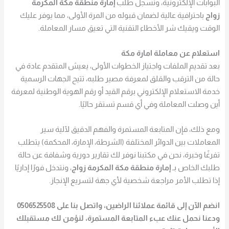
البوابات الإلكترونية، ونسجل طلب
إمارة منطقة مكة المكرمة
زواج
باحترافية عالية لضمان قبوله من المرة الأولى، مما يوفر عليك
الوقت ويقيك شر الأخطاء التقنية التي تعيق مسار المعاملة.
استعلام عن معاملة امارة مكة
بعد تقديم الملفات واجتياز الخطوات الأولى، يعيش المتقدم عادة في
حالة من الترقب والقلق لمعرفة مصير طلبه، تتيح الجهات الرسمية
خدمة الاستعلام الإلكتروني برقم القيد أو رقم الهوية الوطنية لمعرفة
أين وصلت المعاملة وفي أي قسم تستقر حاليًا.
ومع ذلك، فإن المتابعة المستمرة والفهم الدقيق لآلية سير
المعاملات بين الدوائر المختلفة (الشرطة، الإمارة، المحكمة) يتطلب
تفرغًا وخبرة، نحن في مكتبنا نوفر لك تقارير دورية وشفافة عن حالة
طلبك الخاص بـ
إمارة منطقة مكة المكرمة زواج
، ونتدخل فورًا إداريًا
إذا تطلب الأمر مراجعة شخصية لأي جهة لتسريع الإنجاز.
انضم الآن إلى قائمة عملائنا الراضين، واتصل بنا على 0506525508
ودعنا نحمل عنك عبء المتابعة المستمرة، لنؤمن لك مستقبلك