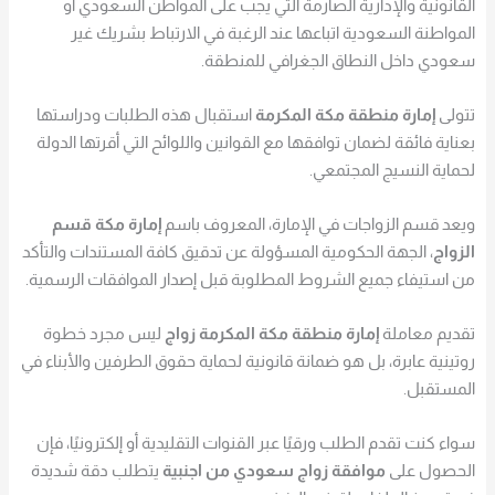
القانونية والإدارية الصارمة التي يجب على المواطن السعودي أو
المواطنة السعودية اتباعها عند الرغبة في الارتباط بشريك غير
سعودي داخل النطاق الجغرافي للمنطقة.
تتولى
إمارة منطقة مكة المكرمة
استقبال هذه الطلبات ودراستها
بعناية فائقة لضمان توافقها مع القوانين واللوائح التي أقرتها الدولة
لحماية النسيج المجتمعي.
ويعد قسم الزواجات في الإمارة، المعروف باسم
إمارة مكة قسم
الزواج
، الجهة الحكومية المسؤولة عن تدقيق كافة المستندات والتأكد
من استيفاء جميع الشروط المطلوبة قبل إصدار الموافقات الرسمية.
تقديم معاملة
إمارة منطقة مكة المكرمة زواج
ليس مجرد خطوة
روتينية عابرة، بل هو ضمانة قانونية لحماية حقوق الطرفين والأبناء في
المستقبل.
سواء كنت تقدم الطلب ورقيًا عبر القنوات التقليدية أو إلكترونيًا، فإن
الحصول على
موافقة زواج سعودي من اجنبية
يتطلب دقة شديدة