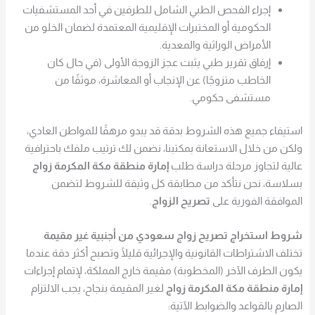
إجراء الفحص الطبي الشامل للطرفين في أحد المستشفيات
الحكومية أو المختبرات الإقليمية المعتمدة لضمان الخلو من
الأمراض الوراثية والمعدية.
إرفاق تقرير طبي يثبت عجز الزوجة الأولى (في حال كان
الخاطب متزوجًا) عن الإنجاب أو المعاشرة، موثقًا من
مستشفى حكومي.
استيفاء جميع هذه الشروط بدقة قد يبدو مرهقًا للمواطن العادي،
ولكن من خلال الاستعانة بمكتبنا، نضمن لك ترتيب ملفك باحترافية
عالية لتجاوز مرحلة دراسة طلب
إمارة منطقة مكة المكرمة زواج
بسلاسة، نحن نتأكد من مطابقة كل وثيقة للشروط لتضمن
الموافقة الفورية على
تصريح الزواج
.
شروط استخراج تصريح زواج سعودي من أجنبية غير مقيمة
تختلف الاشتراطات القانونية والإجرائية قليلًا وتصبح أكثر دقة عندما
يكون الطرف الآخر (المخطوبة) مقيمة خارج المملكة، لإتمام إجراءات
إمارة منطقة مكة المكرمة زواج
لغير المقيمة بنجاح، يجب الالتزام
الصارم بالقواعد والضوابط الآتية: