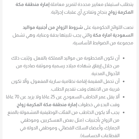
يتطلب استيفاء معايير محددة لتمرير معاملة
إمارة منطقة مكة
المكرمة زواج
بنجاح وتفادي أي عقبات إجرائية.
نصت اللوائح الحكومية على
شروط الزواج من أجنبية مواليد
السعودية امارة مكة
والتي يجب تلبيتها بدقة وعناية، وهي تشمل
مجموعة من الضوابط الأساسية:
أن تكون المخطوبة من مواليد المملكة بالفعل، ويُثبت ذلك
من خلال إرفاق شهادة ميلاد رسمية وموثقة صادرة من
الأحوال المدنية.
أن تحمل المقيمة إقامة نظامية سارية المفعول، وألا تكون
قريبة من الانتهاء وقت تقديم الطلب.
ألا يقل عمر الخاطب السعودي عن 25 عامًا ولا يزيد عن 70 عامًا
وقت البدء في خطوات
إمارة منطقة مكة المكرمة زواج
.
يجب ألا يكون الخاطب من الفئات الوظيفية المشمولة بالمنع
من الزواج بأجنبيات (مثل بعض العسكريين، وموظفي
الجمارك، وأعضاء السلك القضائي، وموظفي الدولة في
القطاعات الحساسة).