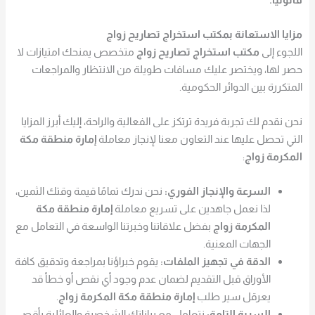
مزايا الاستعانة بمكتب استخراج تصاريح زواج
اللجوء إلى
مكتب استخراج تصاريح زواج
متخصص يمنحك امتيازات لا
حصر لها، ويختصر عليك مسافات طويلة من الانتظار والمراجعات
المتكررة بين الدوائر الحكومية.
نحن نقدم لك تجربة فريدة ترتكز على الفعالية والراحة، إليك أبرز المزايا
التي تحصل عليها عند التعاون معنا لإنجاز معاملة
إمارة منطقة مكة
المكرمة زواج
:
السرعة والإنجاز الفوري:
نحن ندرك تمامًا قيمة وقتك الثمين،
لذا نعمل جاهدين على تسريع معاملة
إمارة منطقة مكة
المكرمة زواج
بفضل علاقاتنا وخبرتنا الواسعة في التعامل مع
الجهات المعنية.
الدقة في تجهيز الملفات:
يقوم خبراؤنا بمراجعة وتدقيق كافة
الأوراق قبل التقديم لضمان عدم وجود أي نقص أو خطأ قد
يعرقل سير طلب
إمارة منطقة مكة المكرمة زواج
.
السرية التامة:
نتعامل مع بياناتك الشخصية والعائلية بأقصى