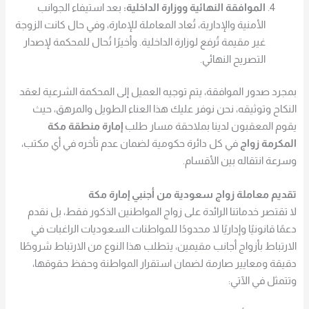
الموافقة النهائية ووزارة الداخلية:
بعد استيفاء الجوانب
الأمنية والإدارية، تُعاد المعاملة للإمارة، وفي حال كانت الزوجة
غير مقيمة تُرفع لوزارة الداخلية. وأخيرًا تُحال للمحكمة لإصدار
التصريح النهائي.
بمجرد صدور الموافقة، يتم توجيه العميل إلى المحكمة الشرعية لعقد
النكاح وتوثيقه، نحن نوفر عليك هذا العناء الطويل والمرهق، حيث
يقوم المعقبون لدينا بملاحقة مسار طلب
إمارة منطقة مكة
المكرمة زواج
في كل دائرة حكومية لضمان عدم تأخره في أي مكتب،
وسرعة انتقاله بين الأقسام.
تقديم معاملة زواج سعودية من أجنبي إمارة مكة
لا تقتصر خدماتنا الرائدة على زواج المواطنين الذكور فقط، بل نقدم
دعمًا قانونيًا وإداريًا لا محدودًا للمواطنات السعوديات الراغبات في
الارتباط بأزواج أجانب مقيمين، يتطلب هذا النوع من الارتباط شروطًا
دقيقة ومعايير صارمة لضمان استقرار المواطنة وحفظ حقوقها،
وتتمثل في الآتي: